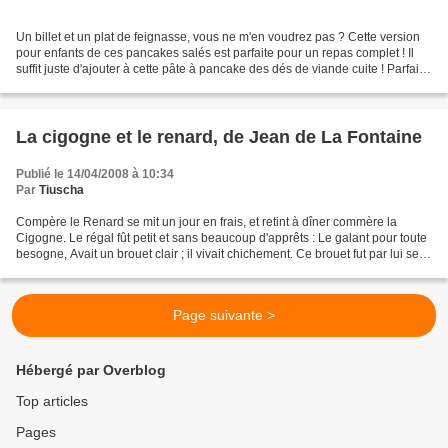
Un billet et un plat de feignasse, vous ne m'en voudrez pas ? Cette version
pour enfants de ces pancakes salés est parfaite pour un repas complet ! Il
suffit juste d'ajouter à cette pâte à pancake des dés de viande cuite ! Parfait
aussi pour recycler...
La cigogne et le renard, de Jean de La Fontaine
Publié le 14/04/2008 à 10:34
Par
Tiuscha
Compère le Renard se mit un jour en frais, et retint à dîner commère la
Cigogne. Le régal fût petit et sans beaucoup d'apprêts : Le galant pour toute
besogne, Avait un brouet clair ; il vivait chichement. Ce brouet fut par lui servi
sur une assiette :...
Page suivante >
Hébergé par Overblog
Top articles
Pages