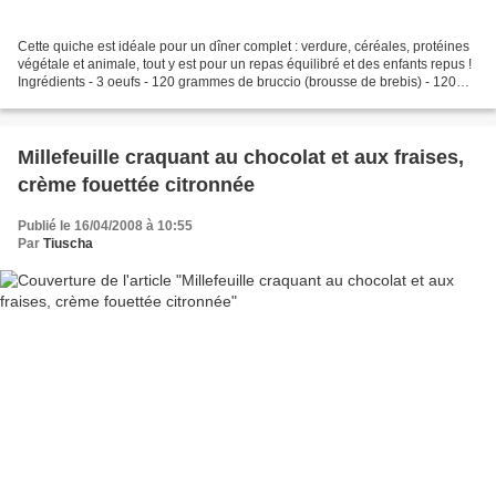
Cette quiche est idéale pour un dîner complet : verdure, céréales, protéines
végétale et animale, tout y est pour un repas équilibré et des enfants repus !
Ingrédients - 3 oeufs - 120 grammes de bruccio (brousse de brebis) - 120
grammes de farine - 1/2...
Millefeuille craquant au chocolat et aux fraises,
crème fouettée citronnée
Publié le 16/04/2008 à 10:55
Par
Tiuscha