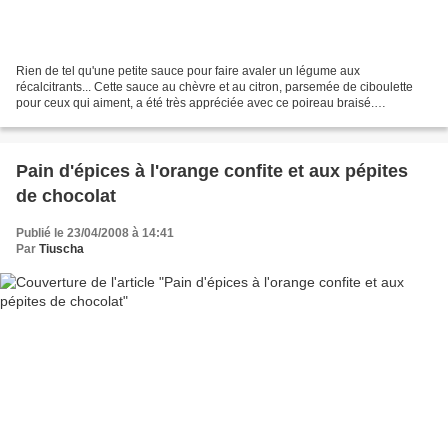
Rien de tel qu'une petite sauce pour faire avaler un légume aux
récalcitrants... Cette sauce au chèvre et au citron, parsemée de ciboulette
pour ceux qui aiment, a été très appréciée avec ce poireau braisé.
Accompagné d'un mélange sain, complet et même...
Pain d'épices à l'orange confite et aux pépites
de chocolat
Publié le 23/04/2008 à 14:41
Par
Tiuscha