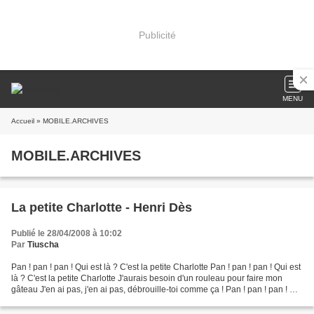
Publicité
MENU
Accueil
» MOBILE.ARCHIVES
MOBILE.ARCHIVES
La petite Charlotte - Henri Dès
Publié le 28/04/2008 à 10:02
Par
Tiuscha
Pan ! pan ! pan ! Qui est là ? C'est la petite Charlotte Pan ! pan ! pan ! Qui est
là ? C'est la petite Charlotte J'aurais besoin d'un rouleau pour faire mon
gâteau J'en ai pas, j'en ai pas, débrouille-toi comme ça ! Pan ! pan ! pan ! Qui
est là ? C'est...