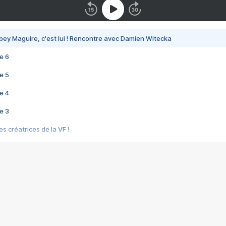
bey Maguire, c'est lui ! Rencontre avec Damien Witecka
e 6
e 5
e 4
e 3
s créatrices de la VF !
e 2
e 1
e Mektoub My Love arrive enfin ! Rencontre avec Shaïn Boumedine et Sal
i : après Toni en famille
elle réalise le bouleversant Dites lui que je l'aime