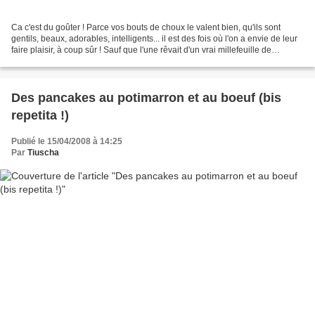
Ca c'est du goûter ! Parce vos bouts de choux le valent bien, qu'ils sont
gentils, beaux, adorables, intelligents... il est des fois où l'on a envie de leur
faire plaisir, à coup sûr ! Sauf que l'une rêvait d'un vrai millefeuille de
pâtissier à la crème,...
Des pancakes au potimarron et au boeuf (bis
repetita !)
Publié le 15/04/2008 à 14:25
Par
Tiuscha