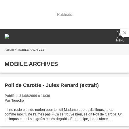
Publicité
MENU
Accueil
» MOBILE.ARCHIVES
MOBILE.ARCHIVES
Poil de Carotte - Jules Renard (extrait)
Publié le 31/08/2009 à 16:36
Par
Tiuscha
- Il ne reste plus de melon pour toi, dit Madame Lepic ; d'ailleurs, tu es
comme moi, tu ne l'aimes pas. - Ca se trouve bien, se dit Poil de Carotte. On
lui impose ainsi ses goûts et ses dégoûts. En principe, il doit aimer
seulement ce qu'aime sa mère....