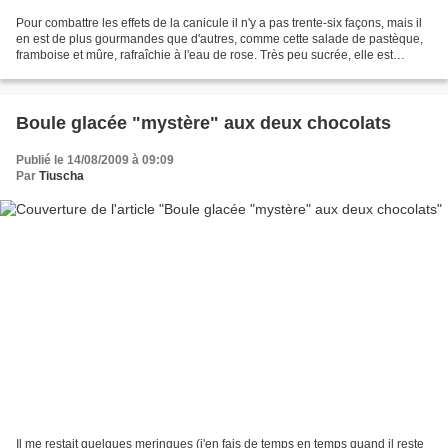
Pour combattre les effets de la canicule il n'y a pas trente-six façons, mais il
en est de plus gourmandes que d'autres, comme cette salade de pastèque,
framboise et mûre, rafraîchie à l'eau de rose. Très peu sucrée, elle est
vitaminée et très hydratante,...
Boule glacée "mystère" aux deux chocolats
Publié le 14/08/2009 à 09:09
Par
Tiuscha
Il me restait quelques meringues (j'en fais de temps en temps quand il reste