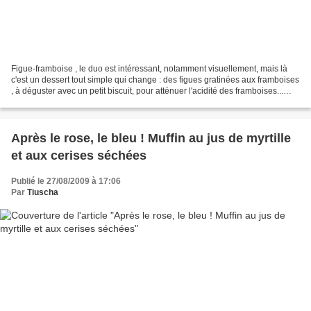
Figue-framboise , le duo est intéressant, notamment visuellement, mais là
c'est un dessert tout simple qui change : des figues gratinées aux framboises
, à déguster avec un petit biscuit, pour atténuer l'acidité des framboises...
Ingrédients (par portion)...
Après le rose, le bleu ! Muffin au jus de myrtille
et aux cerises séchées
Publié le 27/08/2009 à 17:06
Par
Tiuscha