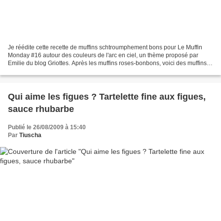
Je réédite cette recette de muffins schtroumphement bons pour Le Muffin
Monday #16 autour des couleurs de l'arc en ciel, un thème proposé par
Emilie du blog Griottes. Après les muffins roses-bonbons, voici des muffins
bleus-myrtilles , sains et savoureux...
Qui aime les figues ? Tartelette fine aux figues,
sauce rhubarbe
Publié le 26/08/2009 à 15:40
Par
Tiuscha