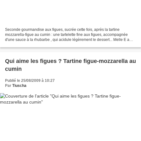
Seconde gourmandise aux figues, sucrée cette fois, après la tartine
mozzarella-figue au cumin : une tartelette fine aux figues, accompagnée
d'une sauce à la rhubarbe , qui acidule légèrement le dessert... Melle E a
adoré l'ensemble, je vous confie donc...
Qui aime les figues ? Tartine figue-mozzarella au
cumin
Publié le 25/08/2009 à 10:27
Par
Tiuscha