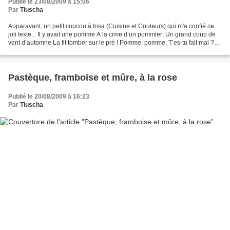
Publié le 23/08/2009 à 15:06
Par
Tiuscha
Auparavant, un petit coucou à Irisa (Cuisine et Couleurs) qui m'a confié ce
joli texte... Il y avait une pomme A la cime d’un pommier; Un grand coup de
vent d’automne La fit tomber sur le pré ! Pomme, pomme, T’es-tu fait mal ?
J’ai le menton en marmelade...
Pastèque, framboise et mûre, à la rose
Publié le 20/08/2009 à 16:23
Par
Tiuscha