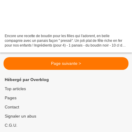
Encore une recette de boudin pour les filles qui l'adorent, en belle
compagnie avec un panais façon " pressé". Un joli plat de fête riche en fer
pour nos enfants ! Ingrédients (pour 4) - 1 panais - du boudin noir - 10 cl de
lait - 1 cuillère à soupe d'huile...
Page suivante >
Hébergé par Overblog
Top articles
Pages
Contact
Signaler un abus
C.G.U.