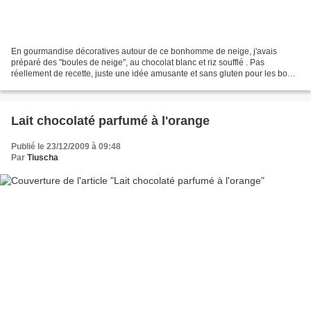
En gourmandise décoratives autour de ce bonhomme de neige, j'avais
préparé des "boules de neige", au chocolat blanc et riz soufflé . Pas
réellement de recette, juste une idée amusante et sans gluten pour les bouts
de chou... Ingrédients - 80 à 100 grammes...
Lait chocolaté parfumé à l'orange
Publié le 23/12/2009 à 09:48
Par
Tiuscha