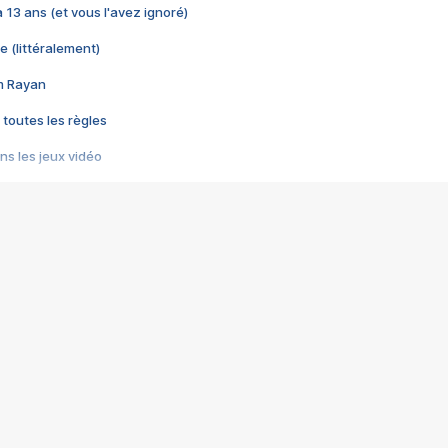
 a 13 ans (et vous l'avez ignoré)
e (littéralement)
im Rayan
 toutes les règles
s les jeux vidéo
us choquant de Rockstar ? - Le scandale BULLY
e plus moche de Steam
du RÊVE tourne au CAUCHEMAR
pendant 8 heures
it… à tort
umiliés par un jeu vidéo
ire - Final Fantasy 8
ti un empire - Age of Empires