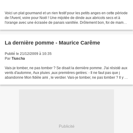
Voici un plat gourmand et un rien festif pour les petits anges en cette période
de l'Avent, voire pour Noël ! Une mijotée de dinde aux abricots secs et à
l'orange avec une écrasée de panais vanillée. Drôlement bon, foi de maman
! Ingrédients - 100 grammes...
La dernière pomme - Maurice Carême
Publié le 21/12/2009 à 10:35
Par
Tiuscha
Vais-je tomber, ne pas tomber ? Se disait la dernière pomme. J'ai résisté aux
vents d'automne, Aux pluies ,aux premières gelées: - Il ne faut pas que j
abandonne Mon fidèle ami , le verdier. Vais-je tomber, ne pas tomber ? Il y va
de mon cœur de pomme....
Publicité