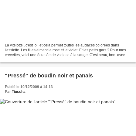
La vitelotte , c'est joli et cela permet toutes les audaces colorées dans
l'assiette. Les filles aiment le rose et le violet. Et les petits gars ? Pour mes
crevettes, voici une écrasée de vitelotte à la sauge. C'est beau, bon, avec un
steack, du poisson...
"Pressé" de boudin noir et panais
Publié le 10/12/2009 à 14:13
Par
Tiuscha