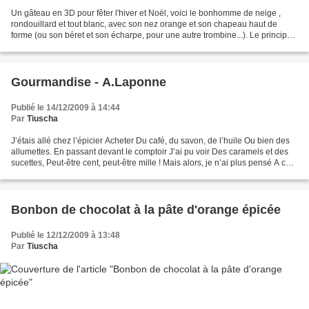
Un gâteau en 3D pour fêter l'hiver et Noël, voici le bonhomme de neige ,
rondouillard et tout blanc, avec son nez orange et son chapeau haut de
forme (ou son béret et son écharpe, pour une autre trombine...). Le principe :
deux charlottes moulées et couvertes...
Gourmandise - A.Laponne
Publié le 14/12/2009 à 14:44
Par
Tiuscha
J’étais allé chez l’épicier Acheter Du café, du savon, de l’huile Ou bien des
allumettes. En passant devant le comptoir J’ai pu voir Des caramels et des
sucettes, Peut-être cent, peut-être mille ! Mais alors, je n’ai plus pensé A ce
qu’il fallait acheter...
Bonbon de chocolat à la pâte d'orange épicée
Publié le 12/12/2009 à 13:48
Par
Tiuscha