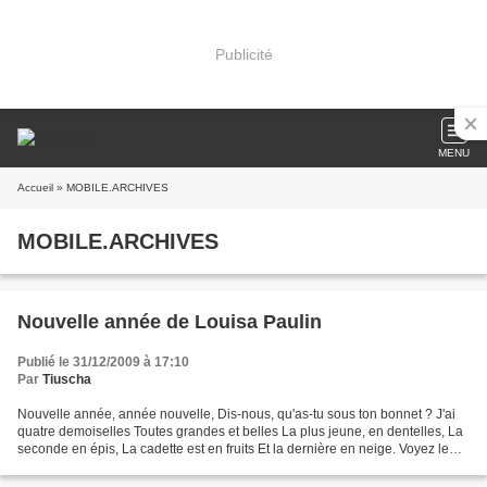
Publicité
MENU
Accueil
» MOBILE.ARCHIVES
MOBILE.ARCHIVES
Nouvelle année de Louisa Paulin
Publié le 31/12/2009 à 17:10
Par
Tiuscha
Nouvelle année, année nouvelle, Dis-nous, qu'as-tu sous ton bonnet ? J'ai
quatre demoiselles Toutes grandes et belles La plus jeune, en dentelles, La
seconde en épis, La cadette est en fruits Et la dernière en neige. Voyez le
beau cortège ! Nous chantons,...