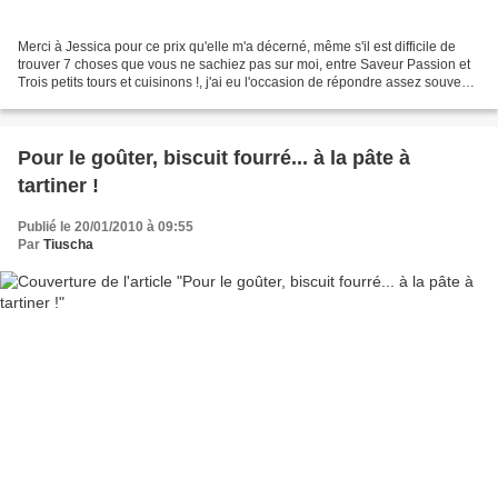
Merci à Jessica pour ce prix qu'elle m'a décerné, même s'il est difficile de
trouver 7 choses que vous ne sachiez pas sur moi, entre Saveur Passion et
Trois petits tours et cuisinons !, j'ai eu l'occasion de répondre assez souvent
à des "tags"... Je suis...
Pour le goûter, biscuit fourré... à la pâte à
tartiner !
Publié le 20/01/2010 à 09:55
Par
Tiuscha