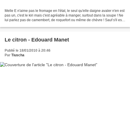
Melle E n'aime pas le fromage en l'état, le seul qu'elle daigne avaler n'en est
pas un, c'est le kiri mais c'est agréable à manger, surtout dans la soupe ! Ne
lui parlez pas de camembert, de roquefort ou même de chèvre ! Sauf s'il est
planqué, et plutôt...
Le citron - Edouard Manet
Publié le 18/01/2010 à 20:46
Par
Tiuscha