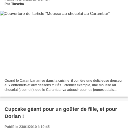
Par
Tiuscha
Quand le Carambar arrive dans la cuisine, il confère une délicieuse douceur
aux entremets et aux desserts fruités . Premier exemple, une mousse au
chocolat (trop noir), que le Carambar va adoucir pour les jeunes palais
chocophiles mais pas trop ! Demain,...
Cupcake géant pour un goûter de fille, et pour
Dorian !
Publié le 23/01/2010 à 10:45