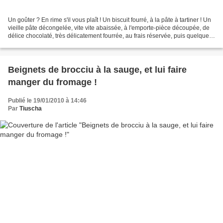
Un goûter ? En rime s'il vous plaît ! Un biscuit fourré, à la pâte à tartiner ! Un
vieille pâte décongelée, vite vite abaissée, à l'emporte-pièce découpée, de
délice chocolaté, très délicatement fourrée, au frais réservée, puis quelques
minutes enfournée,...
Beignets de brocciu à la sauge, et lui faire
manger du fromage !
Publié le 19/01/2010 à 14:46
Par
Tiuscha