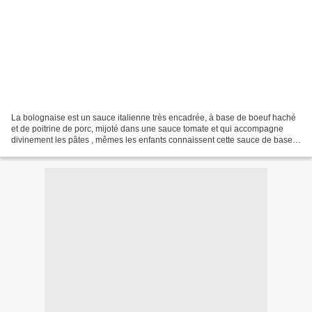
La bolognaise est un sauce italienne très encadrée, à base de boeuf haché
et de poitrine de porc, mijoté dans une sauce tomate et qui accompagne
divinement les pâtes , mêmes les enfants connaissent cette sauce de base !
Je me suis amusée à la destructurer...