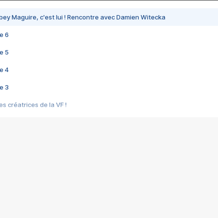
bey Maguire, c'est lui ! Rencontre avec Damien Witecka
e 6
e 5
e 4
e 3
s créatrices de la VF !
e 2
e 1
e Mektoub My Love arrive enfin ! Rencontre avec Shaïn Boumedine et Sal
i : après Toni en famille
elle réalise le bouleversant Dites lui que je l'aime
ais ! Rencontre autour de Vie privée de Rebecca Zlotowski