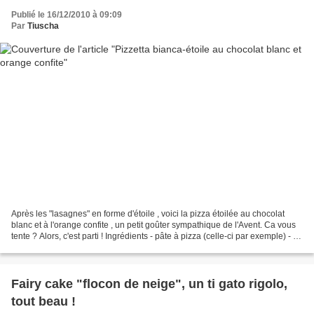
Publié le 16/12/2010 à 09:09
Par
Tiuscha
Après les "lasagnes" en forme d'étoile , voici la pizza étoilée au chocolat
blanc et à l'orange confite , un petit goûter sympathique de l'Avent. Ca vous
tente ? Alors, c'est parti ! Ingrédients - pâte à pizza (celle-ci par exemple) - 1
pot de crème fraîche...
Fairy cake "flocon de neige", un ti gato rigolo,
tout beau !