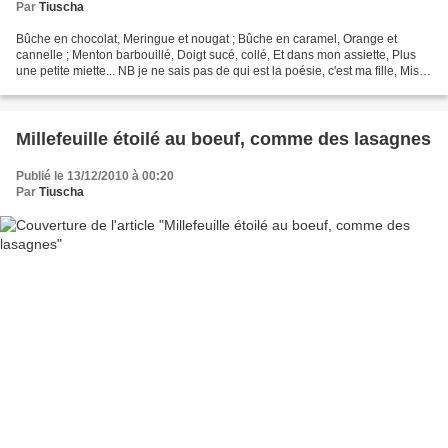
Par
Tiuscha
Bûche en chocolat, Meringue et nougat ; Bûche en caramel, Orange et
cannelle ; Menton barbouillé, Doigt sucé, collé, Et dans mon assiette, Plus
une petite miette... NB je ne sais pas de qui est la poésie, c'est ma fille, Miss
L, qui me l'a joliment r...
Millefeuille étoilé au boeuf, comme des lasagnes
Publié le 13/12/2010 à 00:20
Par
Tiuscha