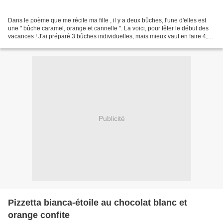
Dans le poème que me récite ma fille , il y a deux bûches, l'une d'elles est
une " bûche caramel, orange et cannelle ". La voici, pour fêter le début des
vacances ! J'ai préparé 3 bûches individuelles, mais mieux vaut en faire 4,
elles sont trop copieuses...
Publicité
Pizzetta bianca-étoile au chocolat blanc et
orange confite