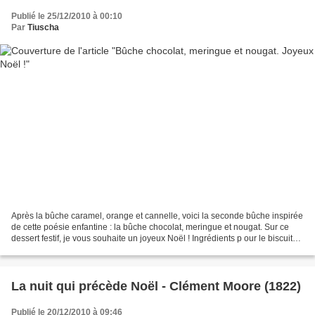
Publié le 25/12/2010 à 00:10
Par
Tiuscha
Après la bûche caramel, orange et cannelle, voici la seconde bûche inspirée
de cette poésie enfantine : la bûche chocolat, meringue et nougat. Sur ce
dessert festif, je vous souhaite un joyeux Noël ! Ingrédients p our le biscuit
roulé cacao - 4 oeufs...
La nuit qui précède Noël - Clément Moore (1822)
Publié le 20/12/2010 à 09:46