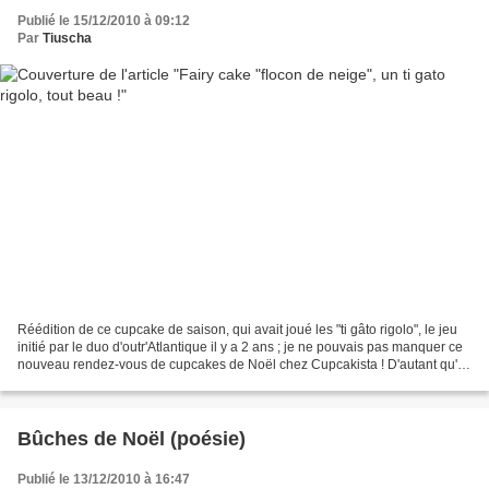
Publié le 15/12/2010 à 09:12
Par
Tiuscha
Réédition de ce cupcake de saison, qui avait joué les "ti gâto rigolo", le jeu
initié par le duo d'outr'Atlantique il y a 2 ans ; je ne pouvais pas manquer ce
nouveau rendez-vous de cupcakes de Noël chez Cupcakista ! D'autant qu'ils
sont encore en bonne...
Bûches de Noël (poésie)
Publié le 13/12/2010 à 16:47