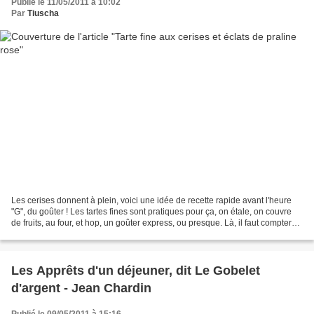
Publié le 11/05/2011 à 10:02
Par
Tiuscha
Les cerises donnent à plein, voici une idée de recette rapide avant l'heure
"G", du goûter ! Les tartes fines sont pratiques pour ça, on étale, on couvre
de fruits, au four, et hop, un goûter express, ou presque. Là, il faut compter
en plus avec le dénoyautage......
Les Apprêts d'un déjeuner, dit Le Gobelet
d'argent - Jean Chardin