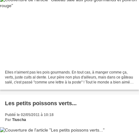
Elles n'aiment pas les pois gourmands. En tout cas, à manger comme ça,
verts, juste cuits al dente. Leur père non plus d'ailleurs, mais dans ce gâteau
salé, c'est passé "comme une lettre à la poste" ! Tout le monde a bien aimé.
Si chez vous aussi, certains...
Les petits poissons verts...
Publié le 02/05/2011 à 10:18
Par
Tiuscha