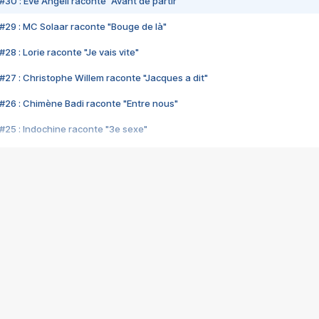
#30 : Eve Angeli raconte "Avant de partir"
#29 : MC Solaar raconte "Bouge de là"
28 : Lorie raconte "Je vais vite"
#27 : Christophe Willem raconte "Jacques a dit"
#26 : Chimène Badi raconte "Entre nous"
#25 : Indochine raconte "3e sexe"
#24 : Zaho raconte "C'est chelou"
#23 : Patrick Bruel raconte "Au café des délices"
#22 : Kyo raconte "Le chemin"
#21 : Nolwenn Leroy raconte "Cassé"
#20 : Patrick Hernandez raconte "Born to be alive"
#19 : Lorie raconte "Près de moi"
#18 : Michael Jones raconte "A nos actes manqués" (avec Jean-Jacque