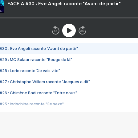
FACE A #30 : Eve Angeli raconte "Avant de partir"
#30 : Eve Angeli raconte "Avant de partir"
#29 : MC Solaar raconte "Bouge de là"
28 : Lorie raconte "Je vais vite"
#27 : Christophe Willem raconte "Jacques a dit"
#26 : Chimène Badi raconte "Entre nous"
#25 : Indochine raconte "3e sexe"
#24 : Zaho raconte "C'est chelou"
#23 : Patrick Bruel raconte "Au café des délices"
#22 : Kyo raconte "Le chemin"