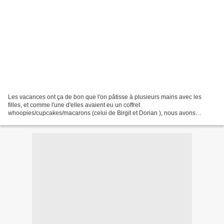
Les vacances ont ça de bon que l'on pâtisse à plusieurs mains avec les
filles, et comme l'une d'elles avaient eu un coffret
whoopies/cupcakes/macarons (celui de Birgit et Dorian ), nous avons
préparé des whoopies toutes les trois, avec une garniture choco-carambar...