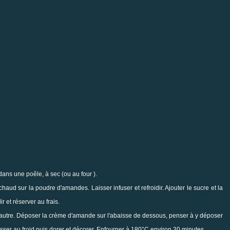
dans une poêle, à sec (ou au four ).
r chaud sur la poudre d'amandes. Laisser infuser et refroidir. Ajouter le sucre et la
r et réserver au frais.
 l'autre. Déposer la crème d'amande sur l'abaisse de dessous, penser à y déposer
passer au froid puis dorer et décorer. Enfourner à 180°C environ 30 minutes.