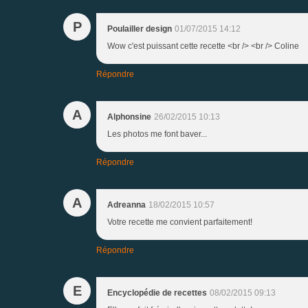
P
Poulailler design
01/07/2015 14:12
Wow c'est puissant cette recette <br /> <br /> Coline
Répondre
A
Alphonsine
26/02/2015 10:13
Les photos me font baver...
Répondre
A
Adreanna
18/02/2015 10:57
Votre recette me convient parfaitement!
Répondre
E
Encyclopédie de recettes
08/02/2015 09:13