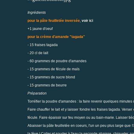
Ingrédients
pour la pâte feuilletée inversée
,
voir ici
+1 jaune d'oeuf
pour la crème d'amande "tagada"
- 15 fraises tagada
- 20 cl de lait
- 60 grammes de poudre d'amandes
- 15 grammes de fécule de maïs
- 15 grammes de sucre blond
- 15 grammes de beurre
Préparation
Torréfier la poudre d'amandes : la faire revenir quelques minutes 
Faire chauffer le lait et y laisser fondre les fraises tagada. Verse
fécule. Faire épaissir sur feu moyen ou au bain-marie. Laisser tiédi
Abaisser la pâte feuilletée en coeurs, l'un un peu plus large que
la fève ! Coller et souder à l'eau la seconde abaisse, chiqueter, 