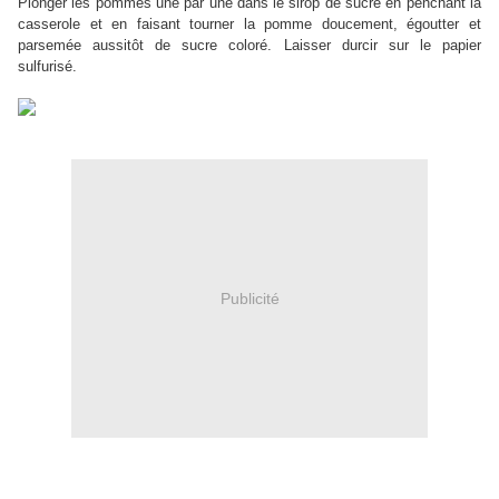
Plonger les pommes une par une dans le sirop de sucre en penchant la
casserole et en faisant tourner la pomme doucement, égoutter et
parsemée aussitôt de sucre coloré. Laisser durcir sur le papier
sulfurisé.
Publicité