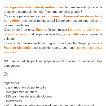
C
ette gourmandise mi-fruit, mi-friandise
plaît aux enfants (en âge de
croquer le sucre cuit bien sûr !) comme aux plus grands !
Pour cette période festive,
l
es pommes d'Amour ont revêtu un habit
de lumière
, des perles féériques qui les rendent encore plus belles, si
ce n'est meilleures...
C'est du côté de chez
Sandra
(le pétrin) que
j'ai trouvé et gardé cette
recette de base
, modifié pour utiliser du
jus de betterave
en guise de
colorant...
Et cette pomme merveilleuse, digne d'une Blanche Neige, je l'offre à
P
apillon Myosotis
, une seconde recette pour une
"pomme dans tous
ses états"
...
NB Seul un adulte peut les préparer car la cuisson du sucre est très
dangereuse.
Ingrédients
- 3 pommes bio de petite taille
- 400 grammes de sucre
- 120 grammes de sirop de glucose
- 160ml d'eau
- 20 ml de jus de betterave (+ quelques gouttes en fin de cuisson)