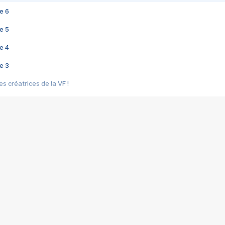
e 6
e 5
e 4
e 3
s créatrices de la VF !
e 2
e 1
e Mektoub My Love arrive enfin ! Rencontre avec Shaïn Boumedine et Sal
i : après Toni en famille
elle réalise le bouleversant Dites lui que je l'aime
ais ! Rencontre autour de Vie privée de Rebecca Zlotowski
 de Marguerite, Grave... Rencontre avec Ella Rumpf