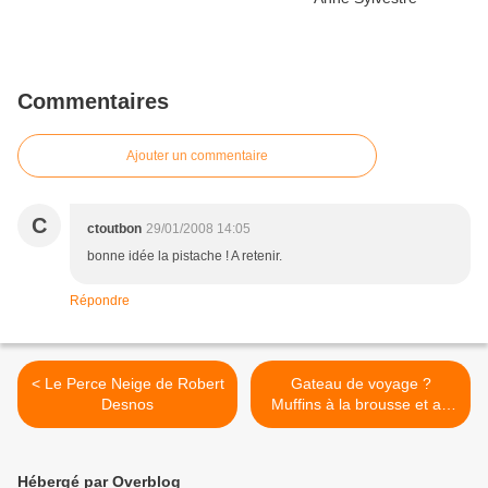
Commentaires
Ajouter un commentaire
C
ctoutbon
29/01/2008 14:05
bonne idée la pistache ! A retenir.
Répondre
< Le Perce Neige de Robert
Gateau de voyage ?
Desnos
Muffins à la brousse et au
brocolis, pistaches et citron
confit >
Hébergé par Overblog