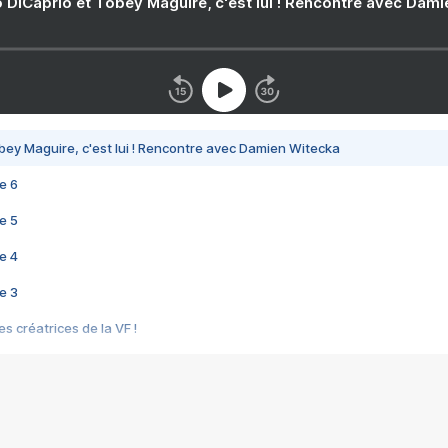
 DiCaprio et Tobey Maguire, c'est lui ! Rencontre avec Dam
bey Maguire, c'est lui ! Rencontre avec Damien Witecka
e 6
e 5
e 4
e 3
s créatrices de la VF !
e 2
e 1
e Mektoub My Love arrive enfin ! Rencontre avec Shaïn Boumedine et Sal