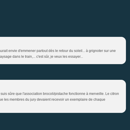
rait envie d'emmener partout dès le retour du soleil... à grignoter sur une
sage dans le train,... c'est sûr, je veux les essayer...
 suis sûre que l'association brocoli/pistache fonctionne à merveille. Le citron
ent que les membres du jury devaient recevoir un exemplaire de chaque