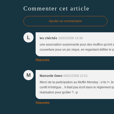
Commenter cet article
Ajouter un commentaire
L
les chéchés
16/03/2008 19:38
une association surprenante pour des muffins qu'ont au
couverture pour un pic nique, en regardant défiler le pay
Répondre
M
Mamzelle Gwen
06/02/2008 13:01
Merci de ta participation au Muffin Monday :-)<br /> Je
confit m'intrigue... Il était pas écrit dans le règlem
réalisation pour goûter ? ;-p
Répondre